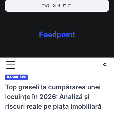
Skip
Twitter
Facebook
LinkedIn
Instagram
to
content
Feedpoint
IMOBILIARE
Top greșeli la cumpărarea unei
locuințe în 2026: Analiză și
riscuri reale pe piața imobiliară