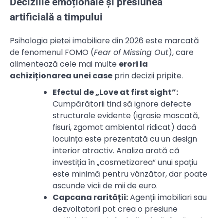
Deciziile emoționale și presiunea
artificială a timpului
Psihologia pieței imobiliare din 2026 este marcată
de fenomenul FOMO (
Fear of Missing Out
), care
alimentează cele mai multe
erori la
achiziționarea unei case
prin decizii pripite.
Efectul de „Love at first sight”:
Cumpărătorii tind să ignore defecte
structurale evidente (igrasie mascată,
fisuri, zgomot ambiental ridicat) dacă
locuința este prezentată cu un design
interior atractiv. Analiza arată că
investiția în „cosmetizarea” unui spațiu
este minimă pentru vânzător, dar poate
ascunde vicii de mii de euro.
Capcana rarității:
Agenții imobiliari sau
dezvoltatorii pot crea o presiune