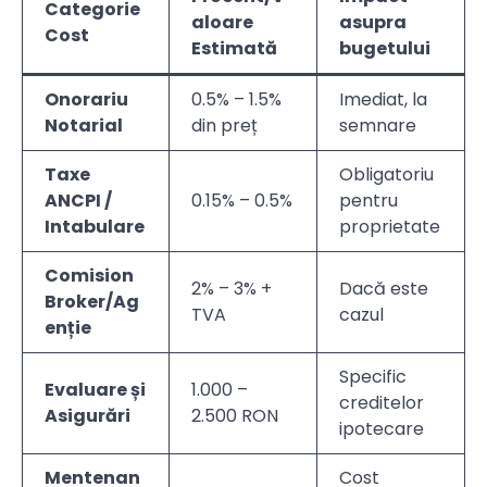
Categorie
aloare
asupra
Cost
Estimată
bugetului
Onorariu
0.5% – 1.5%
Imediat, la
Notarial
din preț
semnare
Taxe
Obligatoriu
ANCPI /
0.15% – 0.5%
pentru
Intabulare
proprietate
Comision
2% – 3% +
Dacă este
Broker/Ag
TVA
cazul
enție
Specific
Evaluare și
1.000 –
creditelor
Asigurări
2.500 RON
ipotecare
Mentenan
Cost