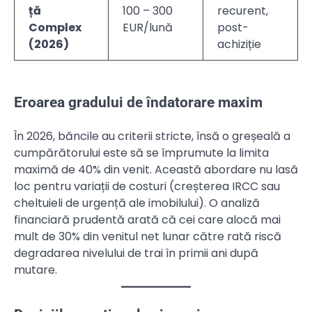
ță
100 – 300
recurent,
Complex
EUR/lună
post-
(2026)
achiziție
Eroarea gradului de îndatorare maxim
În 2026, băncile au criterii stricte, însă o greșeală a
cumpărătorului este să se împrumute la limita
maximă de 40% din venit. Această abordare nu lasă
loc pentru variații de costuri (creșterea IRCC sau
cheltuieli de urgență ale imobilului). O analiză
financiară prudentă arată că cei care alocă mai
mult de 30% din venitul net lunar către rată riscă
degradarea nivelului de trai în primii ani după
mutare.