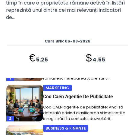
timp în care o proprietate rămâne activă în listări
reprezintă unul dintre cei mai relevanți indicatori
BUSINESS & FINANTE
de…
Care Sunt Activele Circulante
Definiția și importanța întrebării „Care sunt
activele circulante” în contextul financiar
1
românesc Întrebarea „care sunt…
Curs BNR 06-08-2026
MARKETING
€
$
Cod Caen Agentie De Publicitate
5.25
4.55
Cod CAEN agentie de publicitate: Analiză
detaliată privind clasificarea și implicațiile
2
înregistrării În contextul dezvoltării…
BUSINESS & FINANTE
Ce Contine Codul Caen 9329
Ce conține codul CAEN 9329: o analiză
detaliată a activităților recreative și
3
distractive n.c.a. În…
SANATATE