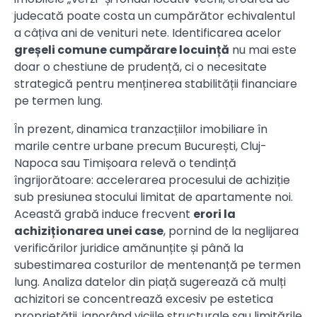
judecată poate costa un cumpărător echivalentul
a câțiva ani de venituri nete. Identificarea acelor
greșeli comune cumpărare locuință
nu mai este
doar o chestiune de prudență, ci o necesitate
strategică pentru menținerea stabilității financiare
pe termen lung.
În prezent, dinamica tranzacțiilor imobiliare în
marile centre urbane precum București, Cluj-
Napoca sau Timișoara relevă o tendință
îngrijorătoare: accelerarea procesului de achiziție
sub presiunea stocului limitat de apartamente noi.
Această grabă induce frecvent
erori la
achiziționarea unei case
, pornind de la neglijarea
verificărilor juridice amănunțite și până la
subestimarea costurilor de mentenanță pe termen
lung. Analiza datelor din piață sugerează că mulți
achizitori se concentrează excesiv pe estetica
proprietății, ignorând viciile structurale sau limitările