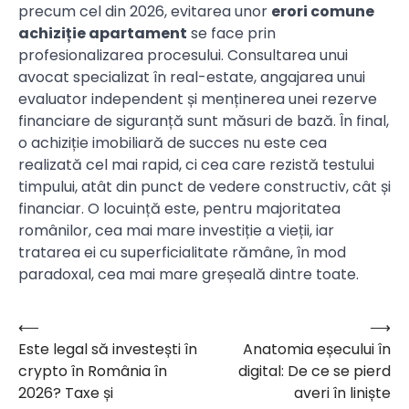
precum cel din 2026, evitarea unor
erori comune
achiziție apartament
se face prin
profesionalizarea procesului. Consultarea unui
avocat specializat în real-estate, angajarea unui
evaluator independent și menținerea unei rezerve
financiare de siguranță sunt măsuri de bază. În final,
o achiziție imobiliară de succes nu este cea
realizată cel mai rapid, ci cea care rezistă testului
timpului, atât din punct de vedere constructiv, cât și
financiar. O locuință este, pentru majoritatea
românilor, cea mai mare investiție a vieții, iar
tratarea ei cu superficialitate rămâne, în mod
paradoxal, cea mai mare greșeală dintre toate.
⟵
⟶
Navigare
Este legal să investești în
Anatomia eșecului în
în
crypto în România în
digital: De ce se pierd
articole
2026? Taxe și
averi în liniște