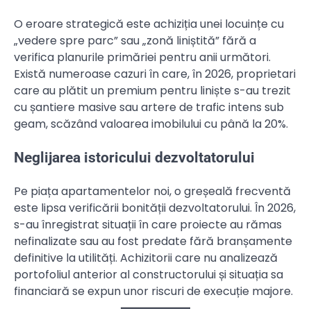
O eroare strategică este achiziția unei locuințe cu
„vedere spre parc” sau „zonă liniștită” fără a
verifica planurile primăriei pentru anii următori.
Există numeroase cazuri în care, în 2026, proprietari
care au plătit un premium pentru liniște s-au trezit
cu șantiere masive sau artere de trafic intens sub
geam, scăzând valoarea imobilului cu până la 20%.
Neglijarea istoricului dezvoltatorului
Pe piața apartamentelor noi, o greșeală frecventă
este lipsa verificării bonității dezvoltatorului. În 2026,
s-au înregistrat situații în care proiecte au rămas
nefinalizate sau au fost predate fără branșamente
definitive la utilități. Achizitorii care nu analizează
portofoliul anterior al constructorului și situația sa
financiară se expun unor riscuri de execuție majore.