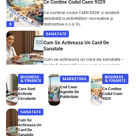
Cum Se Activeaza Un Card De
Sanatate
Cum se activeaza un card de sanatate –
Analiză detaliată și proceduri esențiale
4
pentru utilizatori…
MARKETING
Cum verifici în 30 de secunde dacă
firma ta apare în răspunsurile ChatGPT
Din ce în ce mai mulți clienți nu mai deschid
5
Google când caută un serviciu,…
BUSINESS
BUSINESS
MARKETING
& FINANTE
& FINANTE
BUSINESS & FINANTE
Cod Caen
Care Sunt
Ce Contine
Care Sunt Activele Circulante
Agentie De
Activele
Codul Caen
Publicitate
Circulante
9329
Definiția și importanța întrebării „Care sunt
activele circulante” în contextul financiar
SANATATE
1
românesc Întrebarea „care sunt…
Cum Se
MARKETING
Activeaza Un
Card De
Cod Caen Agentie De Publicitate
Sanatate