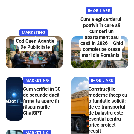
IMOBILIARE
Cum alegi cartierul
potrivit în care să
cumperi un
MARKETING
apartament sau
Cod Caen Agentie
casă în 2026 – Ghid
De Publicitate
complet pe orașe
mari din România
MARKETING
IMOBILIARE
Cum verifici în 30
Construcțiile
de secunde dacă
moderne încep cu
firma ta apare în
o fundație solidă:
răspunsurile
de ce transportul
ChatGPT
de balastru este
esențial pentru
orice proiect
reușit
MARKETING