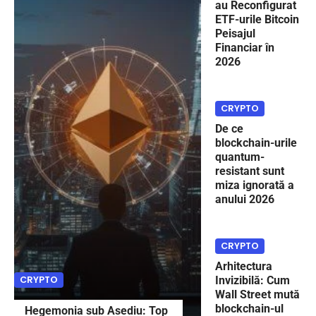
au Reconfigurat
ETF-urile Bitcoin
Peisajul
Financiar în
2026
CRYPTO
De ce
blockchain-urile
quantum-
resistant sunt
miza ignorată a
anului 2026
CRYPTO
Arhitectura
CRYPTO
Invizibilă: Cum
Wall Street mută
blockchain-ul
Hegemonia sub Asediu: Top