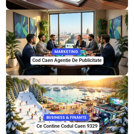
MARKETING
Cod Caen Agentie De Publicitate
BUSINESS & FINANTE
Ce Contine Codul Caen 9329