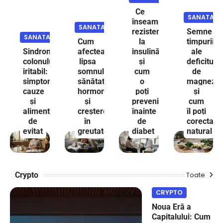
Ce
SANATATE
înseamnă
SANATATE
rezistența
Semne
SANATATE
Cum
la
timpurii
Sindromul
afectează
insulină
ale
colonului
lipsa
și
deficitului
iritabil:
somnului
cum
de
simptome,
sănătatea
o
magneziu
cauze
hormonală
poți
și
și
și
preveni
cum
alimente
creșterea
înainte
îl poți
de
în
de
corecta
evitat
greutate
diabet
natural
Crypto
Toate
CRYPTO
Noua Eră a
Capitalului: Cum