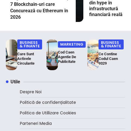
din hype în
7 Blockchain-uri care
infrastructură
Concurează cu Ethereum în
financiară reală
2026
BUSINESS
BUSINESS
MARKETING
& FINANTE
& FINANTE
Cod Caen
Care Sunt
Ce Contine
Agentie De
Activele
Codul Caen
Publicitate
Circulante
9329
Utile
Despre Noi
Politică de confidențialitate
Politica de Utillizare Cookies
Parteneri Media