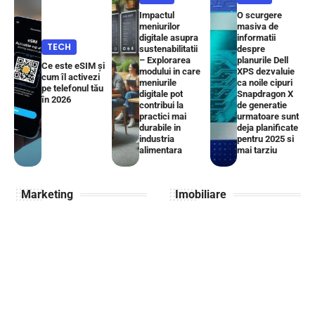
Impactul
O scurgere
meniurilor
masiva de
digitale asupra
informatii
TECH
sustenabilitatii
despre
– Explorarea
planurile Dell
Ce este eSIM și
modului in care
XPS dezvaluie
cum îl activezi
meniurile
ca noile cipuri
pe telefonul tău
digitale pot
Snapdragon X
în 2026
contribui la
de generatie
practici mai
urmatoare sunt
durabile in
deja planificate
industria
pentru 2025 si
alimentara
mai tarziu
Marketing
Imobiliare