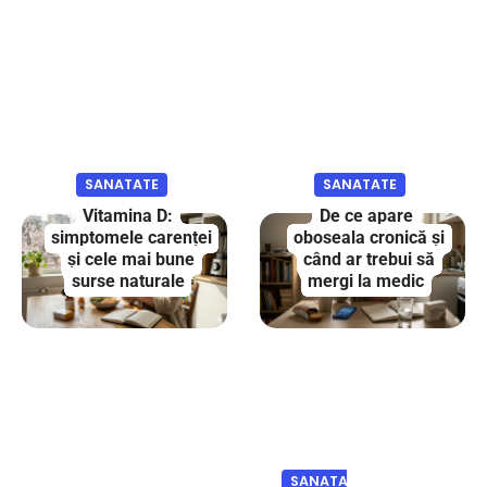
SANATATE
SANATATE
Vitamina D:
De ce apare
simptomele carenței
oboseala cronică și
și cele mai bune
când ar trebui să
surse naturale
mergi la medic
SANATATE