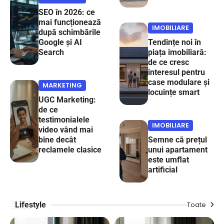
SEO în 2026: ce
mai funcționează
IMOBILIARE
după schimbările
Google și AI
Tendințe noi în
Search
piața imobiliară:
de ce cresc
interesul pentru
case modulare și
MARKETING
locuințe smart
UGC Marketing:
de ce
testimonialele
IMOBILIARE
video vând mai
bine decât
Semne că prețul
reclamele clasice
unui apartament
este umflat
artificial
Lifestyle
Toate