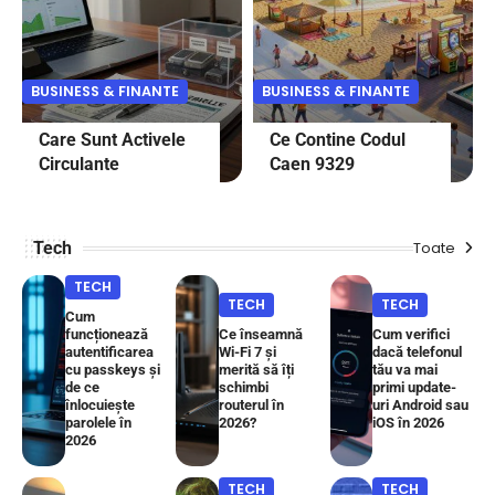
BUSINESS & FINANTE
BUSINESS & FINANTE
Care Sunt Activele
Ce Contine Codul
Circulante
Caen 9329
Tech
Toate
TECH
TECH
TECH
Cum
funcționează
Ce înseamnă
Cum verifici
autentificarea
Wi-Fi 7 și
dacă telefonul
cu passkeys și
merită să îți
tău va mai
de ce
schimbi
primi update-
înlocuiește
routerul în
uri Android sau
parolele în
2026?
iOS în 2026
2026
TECH
TECH