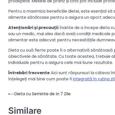
proaspete. Mesele de prânz și cină pot include protei
Pentru a maximiza beneficiile dietei, este esențial să 
alimente sănătoase pentru a asigura un aport adecva
Atenționări și precauții
Înainte de a începe dieta cu 
sau un medic, mai ales dacă aveți condiții medicale pr
alimentar este adecvat pentru necesitățile dumnea
Dieta cu ouă fierte poate fi o alternativă sănătoasă 
obiectivele de sănătate. Cu toate acestea, trebuie 
individuale pentru a asigura cele mai bune rezultate.
Întrebări frecvente
Aici sunt răspunsuri la câteva î
înțelegeți mai bine cum poate fi
integrată în rutina zi
⟵
Dieta cu Seminte de In 7 Zile
Navigare
în
Similare
articole