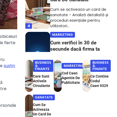
Cum se activeaza un card de
sanatate – Analiză detaliată și
proceduri esențiale pentru
4
utilizatori…
MARKETING
obiceiuri
e fierte
Cum verifici în 30 de
secunde dacă firma ta
apare în răspunsurile
tru
ChatGPT
BUSINESS
BUSINESS
re
susțin
&
MARKETING
&
FINANTE
FINANTE
Din ce în ce mai mulți clienți nu
Cod Caen
Care Sunt
mai deschid Google când
Ce Contine
Agentie De
Activele
Codul
i.
5
caută un serviciu,…
Publicitate
Circulante
Caen 9329
ntre
BUSINESS & FINANTE
SANATATE
Care Sunt Activele
personale
Circulante
Cum Se
Activeaza
Un Card De
Definiția și importanța