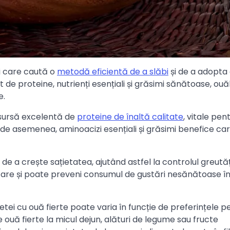
ei care caută o
metodă eficientă de a slăbi
și de a adopta 
 de proteine, nutrienți esențiali și grăsimi sănătoase, ouăl
e.
 sursă excelentă de
proteine de înaltă calitate
, vitale pen
, de asemenea, aminoacizi esențiali și grăsimi benefice ca
 a crește sațietatea, ajutând astfel la controlul greutăți
re și poate preveni consumul de gustări nesănătoase î
etei cu ouă fierte poate varia în funcție de preferințele 
e ouă fierte la micul dejun, alături de legume sau fructe