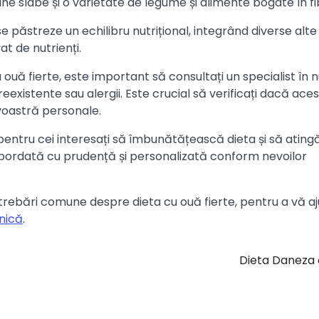
ne slabe și o varietate de legume și alimente bogate în fi
se păstreze un echilibru nutrițional, integrând diverse alte
t de nutrienți.
ouă fierte, este important să consultați un specialist în nu
eexistente sau alergii. Este crucial să verificați dacă ace
voastră personale.
pentru cei interesați să îmbunătățească dieta și să ating
abordată cu prudență și personalizată conform nevoilor
ntrebări comune despre dieta cu ouă fierte, pentru a vă a
lnică
.
Dieta Daneza 