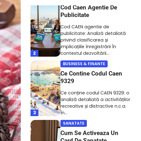
Cod Caen Agentie De
Publicitate
Cod CAEN agentie de
publicitate: Analiză detaliată
privind clasificarea și
implicațiile înregistrării În
2
contextul dezvoltării…
BUSINESS & FINANTE
Ce Contine Codul Caen
9329
Ce conține codul CAEN 9329: o
analiză detaliată a activităților
recreative și distractive n.c.a.
3
În…
SANATATE
Cum Se Activeaza Un
Card De Sanatate