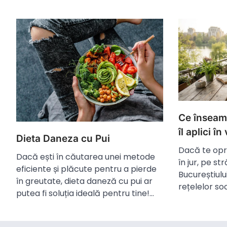
Ce înseamn
îl aplici în
Dieta Daneza cu Pui
Dacă te opre
Dacă ești în căutarea unei metode
în jur, pe s
eficiente și plăcute pentru a pierde
Bucureștiului
în greutate, dieta daneză cu pui ar
rețelelor so
putea fi soluția ideală pentru tine!…