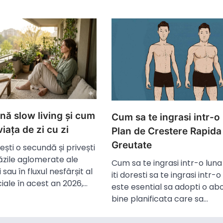
ă slow living și cum
Cum sa te ingrasi intr-o
 viața de zi cu zi
Plan de Crestere Rapida
Greutate
ști o secundă și privești
trăzile aglomerate ale
Cum sa te ingrasi intr-o lun
 sau în fluxul nesfârșit al
iti doresti sa te ingrasi intr-o
ciale în acest an 2026,…
este esential sa adopti o ab
bine planificata care sa…