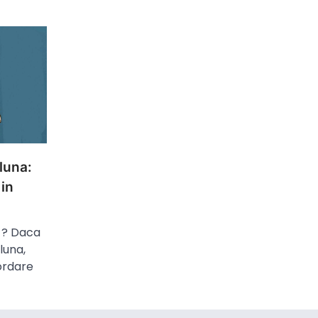
recreative și distractive n.c.a.
3
În…
SANATATE
Cum Se Activeaza Un
Card De Sanatate
Cum se activeaza un card de
sanatate – Analiză detaliată și
proceduri esențiale pentru
4
utilizatori…
 luna:
MARKETING
 in
Cum verifici în 30 de
secunde dacă firma ta
a ? Daca
apare în răspunsurile
 luna,
ChatGPT
ordare
Din ce în ce mai mulți clienți nu
mai deschid Google când
5
caută un serviciu,…