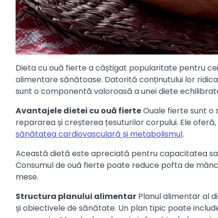
Dieta cu ouă fierte a câștigat popularitate pentru c
alimentare sănătoase. Datorită conținutului lor ridicat
sunt o componentă valoroasă a unei diete echilibrat
Avantajele dietei cu ouă fierte
Ouale fierte sunt o
repararea și creșterea țesuturilor corpului. Ele oferă
sănătatea cardiovasculară și metabolismul
.
Această dietă este apreciată pentru capacitatea sa de
Consumul de ouă fierte poate reduce pofta de mânca
mese.
Structura planului alimentar
Planul alimentar al di
și obiectivele de sănătate. Un plan tipic poate includ