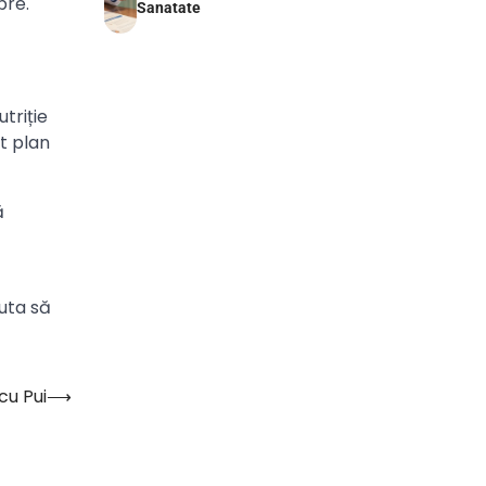
bre.
Sanatate
întrebării „Care sunt activele
circulante” în contextul
financiar românesc
1
Întrebarea „care sunt…
triție
MARKETING
st plan
Cod Caen Agentie De
Publicitate
ă
Cod CAEN agentie de
publicitate: Analiză detaliată
privind clasificarea și
implicațiile înregistrării În
juta să
2
contextul dezvoltării…
BUSINESS & FINANTE
Ce Contine Codul Caen
cu Pui
⟶
9329
Ce conține codul CAEN 9329: o
analiză detaliată a activităților